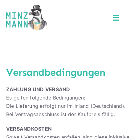
Zum
Inhalt
springen
Toggle
Naviga
Unser Minzmann
Rezepte
Versandbedingungen
Shop
ZAHLUNG UND VERSAND
Kontakt
Es gelten folgende Bedingungen:
Die Lieferung erfolgt nur im Inland (Deutschland).
Bei Vertragsabschluss ist der Kaufpreis fällig.
VERSANDKOSTEN
Soweit Versandkosten anfallen, sind diese inklusive